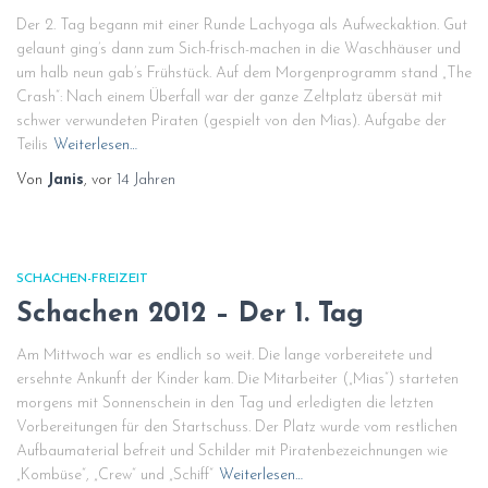
Der 2. Tag begann mit einer Runde Lachyoga als Aufweckaktion. Gut
gelaunt ging’s dann zum Sich-frisch-machen in die Waschhäuser und
um halb neun gab’s Frühstück. Auf dem Morgenprogramm stand „The
Crash“: Nach einem Überfall war der ganze Zeltplatz übersät mit
schwer verwundeten Piraten (gespielt von den Mias). Aufgabe der
Teilis
Weiterlesen…
Von
Janis
, vor
14 Jahren
SCHACHEN-FREIZEIT
Schachen 2012 – Der 1. Tag
Am Mittwoch war es endlich so weit. Die lange vorbereitete und
ersehnte Ankunft der Kinder kam. Die Mitarbeiter („Mias“) starteten
morgens mit Sonnenschein in den Tag und erledigten die letzten
Vorbereitungen für den Startschuss. Der Platz wurde vom restlichen
Aufbaumaterial befreit und Schilder mit Piratenbezeichnungen wie
„Kombüse“, „Crew“ und „Schiff“
Weiterlesen…