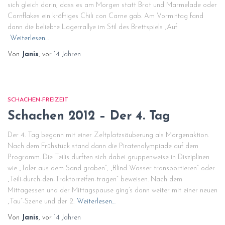
sich gleich darin, dass es am Morgen statt Brot und Marmelade oder
Cornflakes ein kräftiges Chili con Carne gab. Am Vormittag fand
dann die beliebte Lagerrallye im Stil des Brettspiels „Auf
Weiterlesen…
Von
Janis
, vor
14 Jahren
SCHACHEN-FREIZEIT
Schachen 2012 – Der 4. Tag
Der 4. Tag begann mit einer Zeltplatzsäuberung als Morgenaktion.
Nach dem Frühstück stand dann die Piratenolympiade auf dem
Programm. Die Teilis durften sich dabei gruppenweise in Disziplinen
wie „Taler-aus-dem Sand-graben“, „Blind-Wasser-transportieren“ oder
„Teili-durch-den-Traktorreifen-tragen“ beweisen. Nach dem
Mittagessen und der Mittagspause ging’s dann weiter mit einer neuen
„Tau“-Szene und der 2.
Weiterlesen…
Von
Janis
, vor
14 Jahren