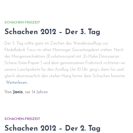
SCHACHEN-FREIZEIT
Schachen 2012 – Der 3. Tag
Der 3. Tag sollte ganz im Zeichen des Wanderausflugs zur
Nudelfabrik Tress im alten Münsinger Gewerbegebiet stehen. Nach
der Morgenweckaktion (Evolutionsspiel mit „Ei-Huhn-Dinosaurier-
Schere-Stein-Papier“) und dem gemeinsamen Frühstück richteten wir
unsere Lunchpakete für den Ausflug. Um 10 Uhr ging’s dann los und
gleich abenteuerlich den steilen Hang hinter dem Schachen hinunter
Weiterlesen…
Von
Janis
, vor
14 Jahren
SCHACHEN-FREIZEIT
Schachen 2012 – Der 2. Tag