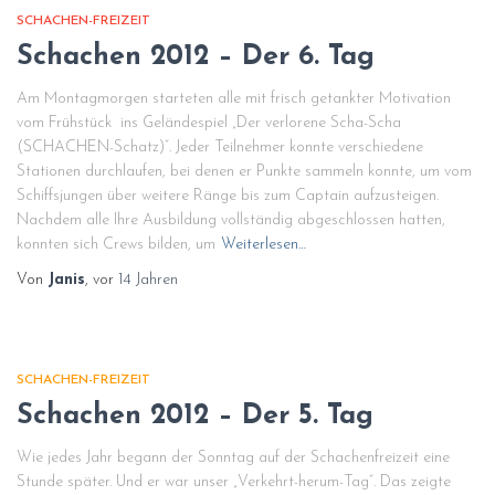
SCHACHEN-FREIZEIT
Schachen 2012 – Der 6. Tag
Am Montagmorgen starteten alle mit frisch getankter Motivation
vom Frühstück ins Geländespiel „Der verlorene Scha-Scha
(SCHACHEN-Schatz)“. Jeder Teilnehmer konnte verschiedene
Stationen durchlaufen, bei denen er Punkte sammeln konnte, um vom
Schiffsjungen über weitere Ränge bis zum Captain aufzusteigen.
Nachdem alle Ihre Ausbildung vollständig abgeschlossen hatten,
konnten sich Crews bilden, um
Weiterlesen…
Von
Janis
, vor
14 Jahren
SCHACHEN-FREIZEIT
Schachen 2012 – Der 5. Tag
Wie jedes Jahr begann der Sonntag auf der Schachenfreizeit eine
Stunde später. Und er war unser „Verkehrt-herum-Tag“. Das zeigte