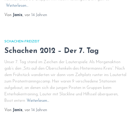
Weiterlesen…
Von
Janis
, vor
14 Jahren
SCHACHEN-FREIZEIT
Schachen 2012 – Der 7. Tag
Unser 7. Tag stand im Zeichen der Lauterspiele. Als Morgenaktion
gab’s den „Sitz-auf-den-Oberschenkeln-des-Hintermanns-Kreis“. Nach
dem Frühstück wanderten wir dann vom Zeltplatz runter ins Lautertal
zum Piratentrainingscamp. Hier waren 9 verschiedene Stationen
aufgebaut, an denen sich die jungen Piraten in Gruppen beim
Enterhakentraining, Lauter mit Slackline und Hilfsseil überqueren,
Boot entern
Weiterlesen…
Von
Janis
, vor
14 Jahren