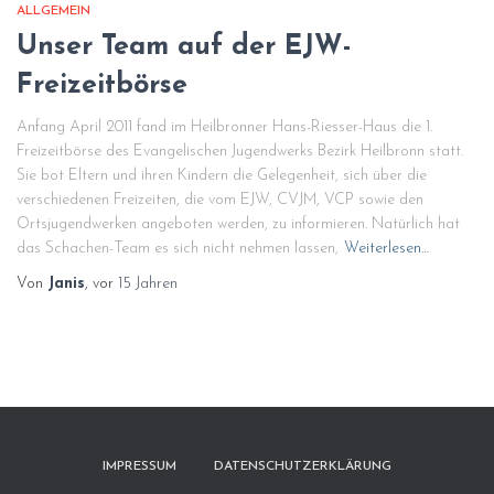
ALLGEMEIN
Unser Team auf der EJW-
Freizeitbörse
Anfang April 2011 fand im Heilbronner Hans-Riesser-Haus die 1.
Freizeitbörse des Evangelischen Jugendwerks Bezirk Heilbronn statt.
Sie bot Eltern und ihren Kindern die Gelegenheit, sich über die
verschiedenen Freizeiten, die vom EJW, CVJM, VCP sowie den
Ortsjugendwerken angeboten werden, zu informieren. Natürlich hat
das Schachen-Team es sich nicht nehmen lassen,
Weiterlesen…
Von
Janis
, vor
15 Jahren
IMPRESSUM
DATENSCHUTZERKLÄRUNG