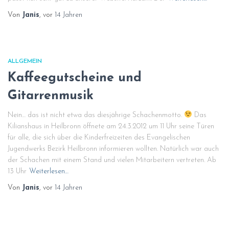
Von
Janis
, vor
14 Jahren
ALLGEMEIN
Kaffeegutscheine und
Gitarrenmusik
Nein… das ist nicht etwa das diesjährige Schachenmotto.
Das
Kilianshaus in Heilbronn öffnete am 24.3.2012 um 11 Uhr seine Türen
für alle, die sich über die Kinderfreizeiten des Evangelischen
Jugendwerks Bezirk Heilbronn informieren wollten. Natürlich war auch
der Schachen mit einem Stand und vielen Mitarbeitern vertreten. Ab
13 Uhr
Weiterlesen…
Von
Janis
, vor
14 Jahren