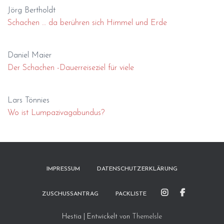
Jörg Bertholdt
Schachen … da berühren sich Himmel und Erde
Daniel Maier
Der Schachen -Dauerreiseziel für viele
Lars Tönnies
Wo ist Lumpazivagabundus?
IMPRESSUM
DATENSCHUTZERKLÄRUNG
ZUSCHUSSANTRAG
PACKLISTE
Hestia | Entwickelt von
ThemeIsle