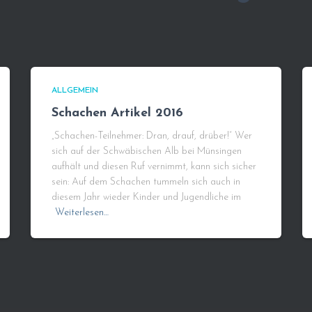
ALLGEMEIN
Schachen Artikel 2016
„Schachen-Teilnehmer: Dran, drauf, drüber!“ Wer
sich auf der Schwäbischen Alb bei Münsingen
aufhält und diesen Ruf vernimmt, kann sich sicher
sein: Auf dem Schachen tummeln sich auch in
diesem Jahr wieder Kinder und Jugendliche im
Weiterlesen…