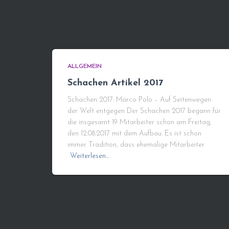
ALLGEMEIN
Schachen Artikel 2017
Schachen 2017: Marco Polo – Auf Seitenwegen
der Welt entgegen Der Schachen 2017 begann für
die insgesamt 19 Mitarbeiter schon am Freitag,
den 12.08.2017 mit dem Aufbau. Es ist schon
immer Tradition, dass ehemalige Mitarbeiter
Weiterlesen…