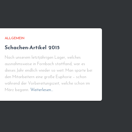
ALLGEMEIN
Schachen-Artikel 2015
Nach unserem letztjährigen Lager, welches
ausnahmsweise in Fornbach stattfand, war es
dieses Jahr endlich wieder so weit. Man spürte bei
den Mitarbeitern eine große Euphorie – schon
während der Vorbereitungszeit, welche schon im
März begann.
Weiterlesen…