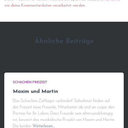
wie deine Kommentardaten verarbeitet werden.
Ähnliche Beiträge
SCHACHEN-FREIZEIT
Maxim und Martin
Das Schachen-Zeltlager verbindet! Teilnehmer finden auf
der Freizeit neue Freunde, Mitarbeiter ab und an sogar den
Partner für Ihr Leben. Dass Freunde sein altersunabhängig
ist, beweist das musikalische Projekt von Maxim und Martin.
Die beiden
Weiterlesen…