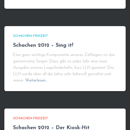
SCHACHEN-FREIZEIT
Schachen 2012 – Sing it!
Eine ganz wichtige Komponente unseres Zeltlagers ist das
gemeinsame Singen. Dazu gibt es jedes Jahr eine neue
Ausgabe unseres Lagerliederhefts, kurz LLH genannt. Das
LLH wurde über all die Jahre sehr liebevoll gestaltet und
immer
Weiterlesen…
SCHACHEN-FREIZEIT
Schachen 2012 – Der Kiosk-Hit